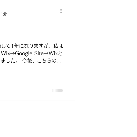
 1分
講して1年になりますが、私は
→Google Site→Wixと
ました。 今後、こちらのサ
います。 どうぞ、よろしく