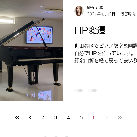
純子 江本
2021年4月12日
読了時間:
HP変遷
世田谷区でピアノ教室を開
自分でHPを作っています。 Wix
紆余曲折を経て戻ってまいり
イトで落ち着きたいと思って
お願いいたします。
2
3
4
5
6