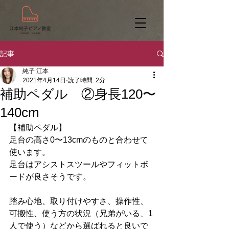
記事
純子 江本
2021年4月14日
読了時間: 2分
補助ペダル ②身長120〜
140cm
【補助ペダル】
足台の高さ0〜13cmのものと合わせて
使います。
足台はアシストスツールやフィットボ
ードが良さそうです。
踏み心地、取り付けやすさ、操作性、
可搬性、使う方の状況（兄弟がいる、1
人で使う）などから選ばれると良いで