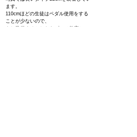
ます。
110cmほどの生徒はペダル使用をする
ことが少ないので、
もし準備するとしたらピアノ教室かレ
アケースになるでしょう。
短いタイプのベ14cmの高さがあれば、
この1つのペダルを昇降させてほとんど
の身長をカバーできます。
補助ペダル14cmの高さは・・身長
110〜115cmほどでしょうか。
そこから140cmの身長になると補助ペ
ダルが必要なくなってきます。
皆さんもお気に入りの補助ペダルをお
探しください。