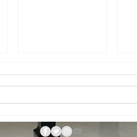
成人の日 コンサート
202
「成人の日」を生徒の日として、
新年
毎年コンサートを行っています。
ます
今年はソプラノ歌手の森川泉さん
たし
をお迎えして、伴奏を楽しみまし
でグ
た。 ・ちいさい秋みつけた ・す
した
みれ ・Think of me ・夏の思い出
うご
・献呈 など、それぞれ想いおも
せな
いの一曲をご指導いただきまし
せな
た。...