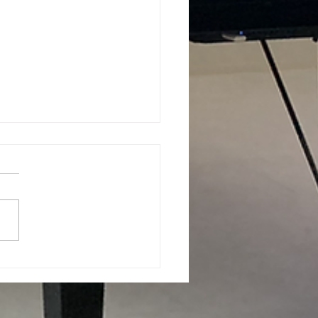
5年
明けましておめでとうござい
。 本年もよろしくお願いい
ます。 1月5日（日）に大阪
ランミューズサロンを行いま
。 素敵な演奏を皆さん有難
ざいました。 また、お知ら
ど更新します。 お問い合わ
どお気軽にどうぞ。